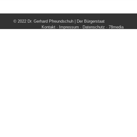
© 2022 Dr. Gerhard Pfreundschuh | Der Bürgerstaat
Kontakt
·
Impressum
·
Datenschutz
·
78media