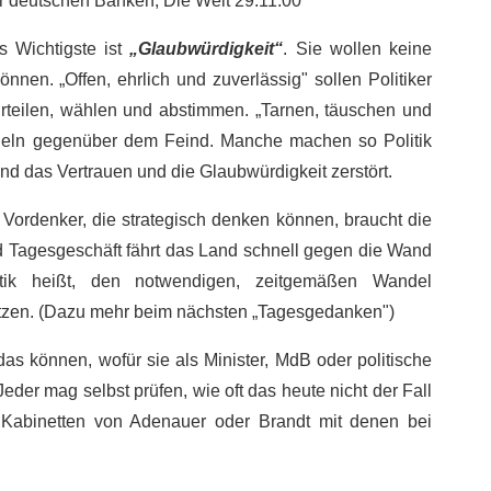
 deutschen Banken, Die Welt 29.11.00
s Wichtigste ist
„Glaubwürdigkeit“
. Sie wollen keine
nnen. „Offen, ehrlich und zuverlässig" sollen Politiker
urteilen, wählen und abstimmen. „Tarnen, täuschen und
egeln gegenüber dem Feind. Manche machen so Politik
nd das Vertrauen und die Glaubwürdigkeit zerstört.
. Vordenker, die strategisch denken können, braucht die
 und Tagesgeschäft fährt das Land schnell gegen die Wand
ik heißt, den notwendigen, zeitgemäßen Wandel
itzen. (Dazu mehr beim nächsten „Tagesgedanken")
n das können, wofür sie als Minister, MdB oder politische
eder mag selbst prüfen, wie oft das heute nicht der Fall
en Kabinetten von Adenauer oder Brandt mit denen bei