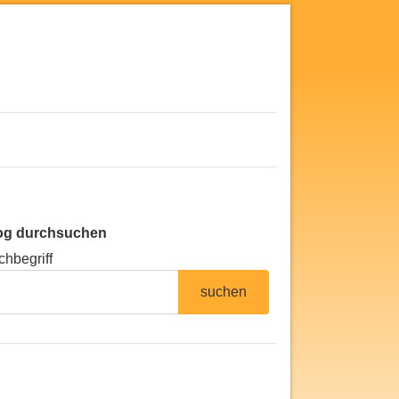
og durchsuchen
chbegriff
suchen