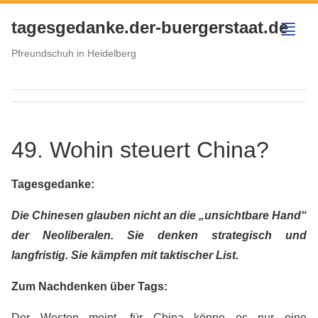
tagesgedanke.der-buergerstaat.de
menu
Pfreundschuh in Heidelberg
49. Wohin steuert China?
Tagesgedanke:
Die Chinesen glauben nicht an die „unsichtbare Hand“
der Neoliberalen. Sie denken strategisch und
langfristig. Sie kämpfen mit taktischer List.
Zum Nachdenken über Tags:
Der Westen meint, für China könne es nur eine