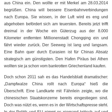
aus China ein. Den wollte er mit Merkel am 28.03.2014
begrüßen. China will bessere Eisenbahnverbindungen
nach Europa. Sie wissen, in der Luft wird es eng und
abgehoben befördert sich am teuersten. Bereits jetzt trifft
dreimal in der Woche ein Güterzug aus der 8.000
Kilometer entfernten Millionenstadt Chongqing ein und
fährt wieder zurück. Der Seeweg ist lang und langsam.
Eine Bahn quer durch Eurasien ist für Chinas Absatz
strategisch am günstigsten. Den Hafen Piräus bei Athen
wollten sie ja schon vom bankrotten Griechenland kaufen.
Doch schon 2011 sah es das Handelsblatt dramatischer:
„Dampfwalze China rollt nach Europa“ hieß die
Überschrift. Eine Landkarte mit Fähnlein zeigte, wo die
chinesischen Staatskonzerne bereits eingestiegen sind.
Doch was nützt es, wenn es in der Wirtschaftspresse steht.
In der Politik und EU nimmt es niemand kritisch auf und